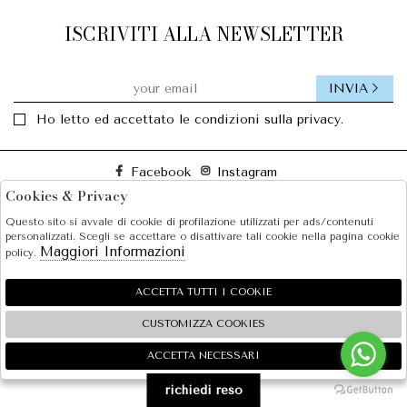
ISCRIVITI ALLA NEWSLETTER
INVIA
Ho letto ed accettato le condizioni sulla privacy.
Facebook
Instagram
Cookies & Privacy
Questo sito si avvale di cookie di profilazione utilizzati per ads/contenuti
SOLE S.R.L.
personalizzati. Scegli se accettare o disattivare tali cookie nella pagina cookie
Maggiori Informazioni
policy.
SHOPPING
EXTRA
ACCETTA TUTTI I COOKIE
CUSTOMIZZA COOKIES
ACCETTA NECESSARI
🍪
2026 SOLE S.R.L. - P.iva : 07456781215 Powered by
Atelier
società
gruppo Zucchetti
richiedi reso