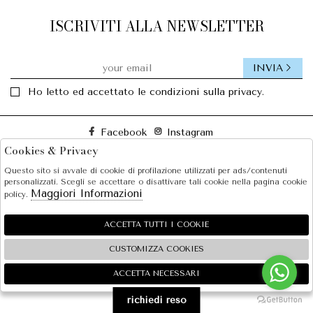
ISCRIVITI ALLA NEWSLETTER
INVIA
Ho letto ed accettato le condizioni sulla privacy.
Facebook
Instagram
Cookies & Privacy
Questo sito si avvale di cookie di profilazione utilizzati per ads/contenuti
SOLE S.R.L.
personalizzati. Scegli se accettare o disattivare tali cookie nella pagina cookie
Maggiori Informazioni
policy.
SHOPPING
EXTRA
ACCETTA TUTTI I COOKIE
CUSTOMIZZA COOKIES
ACCETTA NECESSARI
🍪
2026 SOLE S.R.L. - P.iva : 07456781215 Powered by
Atelier
società
gruppo Zucchetti
richiedi reso