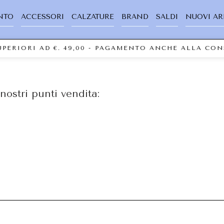
NTO
ACCESSORI
CALZATURE
BRAND
SALDI
NUOVI AR
SUPERIORI AD €. 49,00 - PAGAMENTO ANCHE ALLA C
nostri punti vendita: