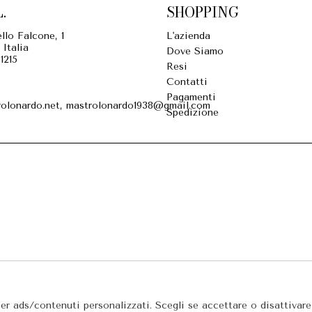
.
SHOPPING
llo Falcone, 1
L'azienda
 Italia
Dove Siamo
1215
Resi
Contatti
Pagamenti
olonardo.net, mastrolonardo1938@gmail.com
Spedizione
per ads/contenuti personalizzati. Scegli se accettare o disattivar