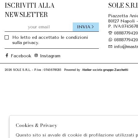
ISCRIVITI ALLA
SOLE S.R.L
NEWSLETTER
Piazzetta Anie
80127 Napoli -
P. IVA:0745678
INVIA
08118779420
Ho letto ed accettato le condizioni
08118779420
sulla privacy.
info@mastr
Facebook
Instagram
2026 SOLE S.R.L. - P.iva : 07456781215 Powered by
Atelier
società
gruppo Zucchetti
Cookies & Privacy
Questo sito si avvale di cookie di profilazione utilizzati 