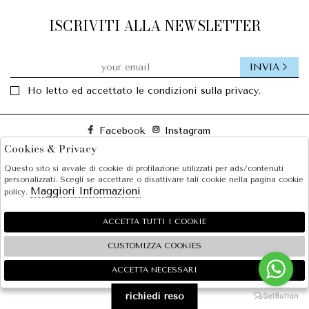
ISCRIVITI ALLA NEWSLETTER
INVIA
Ho letto ed accettato le condizioni sulla privacy.
Facebook
Instagram
Cookies & Privacy
Questo sito si avvale di cookie di profilazione utilizzati per ads/contenuti
SOLE S.R.L.
personalizzati. Scegli se accettare o disattivare tali cookie nella pagina cookie
Maggiori Informazioni
policy.
SHOPPING
EXTRA
ACCETTA TUTTI I COOKIE
CUSTOMIZZA COOKIES
ACCETTA NECESSARI
🍪
2026 SOLE S.R.L. - P.iva : 07456781215 Powered by
Atelier
società
gruppo Zucchetti
richiedi reso