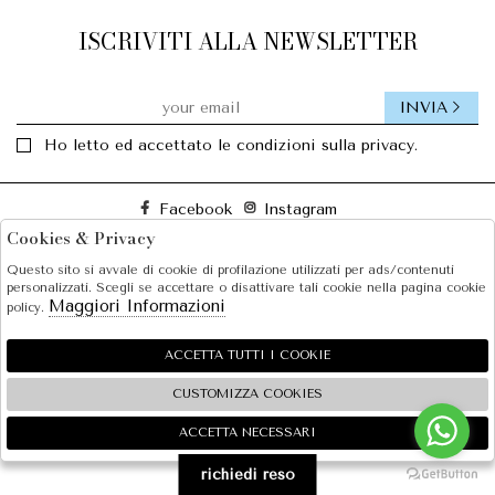
ISCRIVITI ALLA NEWSLETTER
INVIA
Ho letto ed accettato le condizioni sulla privacy.
Facebook
Instagram
Cookies & Privacy
Questo sito si avvale di cookie di profilazione utilizzati per ads/contenuti
SOLE S.R.L.
personalizzati. Scegli se accettare o disattivare tali cookie nella pagina cookie
Maggiori Informazioni
policy.
SHOPPING
EXTRA
ACCETTA TUTTI I COOKIE
CUSTOMIZZA COOKIES
ACCETTA NECESSARI
🍪
2026 SOLE S.R.L. - P.iva : 07456781215 Powered by
Atelier
società
gruppo Zucchetti
richiedi reso