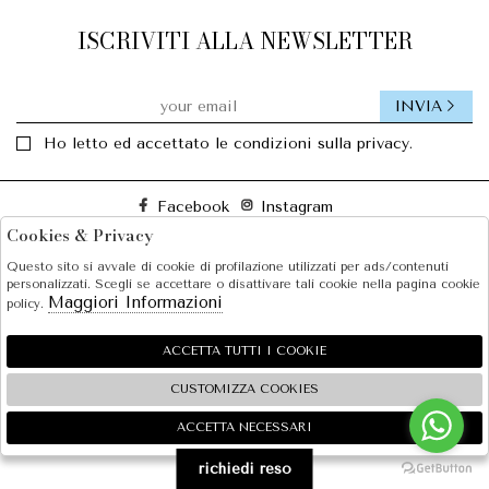
ISCRIVITI ALLA NEWSLETTER
INVIA
Ho letto ed accettato le condizioni sulla privacy.
Facebook
Instagram
Cookies & Privacy
Questo sito si avvale di cookie di profilazione utilizzati per ads/contenuti
SOLE S.R.L.
personalizzati. Scegli se accettare o disattivare tali cookie nella pagina cookie
Maggiori Informazioni
policy.
SHOPPING
EXTRA
ACCETTA TUTTI I COOKIE
CUSTOMIZZA COOKIES
ACCETTA NECESSARI
🍪
2026 SOLE S.R.L. - P.iva : 07456781215 Powered by
Atelier
società
gruppo Zucchetti
richiedi reso