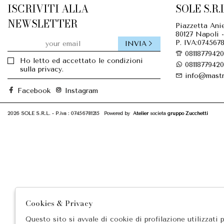
ISCRIVITI ALLA
SOLE S.R.L
NEWSLETTER
Piazzetta Anie
80127 Napoli -
P. IVA:0745678
INVIA
08118779420
Ho letto ed accettato le condizioni
08118779420
sulla privacy.
info@mastr
Facebook
Instagram
2026 SOLE S.R.L. - P.iva : 07456781215 Powered by
Atelier
società
gruppo Zucchetti
Cookies & Privacy
Questo sito si avvale di cookie di profilazione utilizzati 