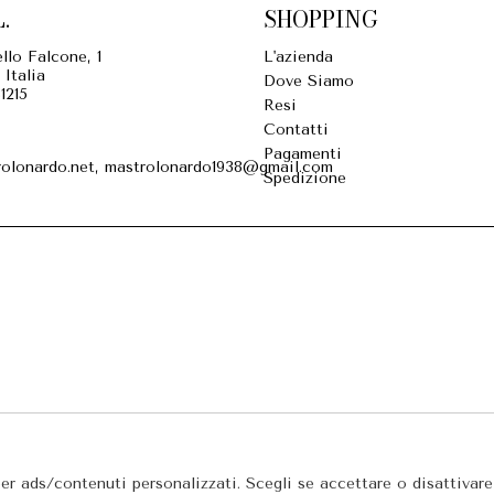
.
SHOPPING
llo Falcone, 1
L'azienda
 Italia
Dove Siamo
1215
Resi
Contatti
Pagamenti
olonardo.net, mastrolonardo1938@gmail.com
Spedizione
per ads/contenuti personalizzati. Scegli se accettare o disattivar