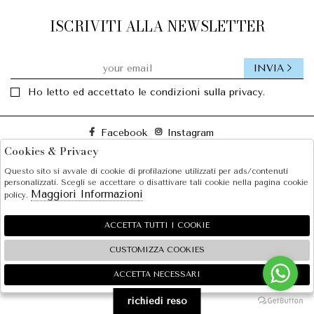
ISCRIVITI ALLA NEWSLETTER
INVIA
Ho letto ed accettato le condizioni sulla privacy.
Facebook
Instagram
Cookies & Privacy
Questo sito si avvale di cookie di profilazione utilizzati per ads/contenuti
SOLE S.R.L.
personalizzati. Scegli se accettare o disattivare tali cookie nella pagina cookie
Maggiori Informazioni
policy.
SHOPPING
EXTRA
ACCETTA TUTTI I COOKIE
CUSTOMIZZA COOKIES
ACCETTA NECESSARI
🍪
2026 SOLE S.R.L. - P.iva : 07456781215 Powered by
Atelier
società
gruppo Zucchetti
richiedi reso