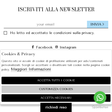
ISCRIVITI ALLA NEWSLETTER
INVIA
Ho letto ed accettato le condizioni sulla privacy.
Facebook
Instagram
Cookies & Privacy
Questo sito si avvale di cookie di profilazione utilizzati per ads/contenuti
SOLE S.R.L.
personalizzati. Scegli se accettare o disattivare tali cookie nella pagina cookie
Maggiori Informazioni
policy.
SHOPPING
EXTRA
ACCETTA TUTTI I COOKIE
CUSTOMIZZA COOKIES
ACCETTA NECESSARI
🍪
2026 SOLE S.R.L. - P.iva : 07456781215 Powered by
Atelier
società
gruppo Zucchetti
richiedi reso