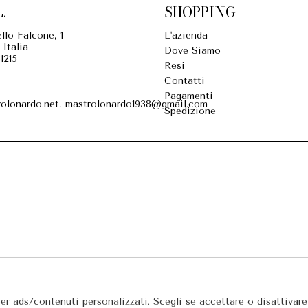
.
SHOPPING
llo Falcone, 1
L'azienda
 Italia
Dove Siamo
1215
Resi
Contatti
Pagamenti
olonardo.net, mastrolonardo1938@gmail.com
Spedizione
per ads/contenuti personalizzati. Scegli se accettare o disattivar