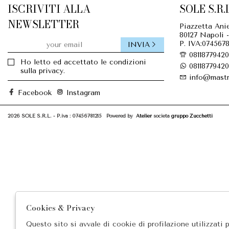
ISCRIVITI ALLA
SOLE S.R.L
NEWSLETTER
Piazzetta Anie
80127 Napoli -
P. IVA:0745678
INVIA
08118779420
Ho letto ed accettato le condizioni
08118779420
sulla privacy.
info@mastr
Facebook
Instagram
2026 SOLE S.R.L. - P.iva : 07456781215 Powered by
Atelier
società
gruppo Zucchetti
Cookies & Privacy
Questo sito si avvale di cookie di profilazione utilizzati 