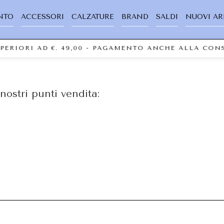
NTO
ACCESSORI
CALZATURE
BRAND
SALDI
NUOVI AR
UPERIORI AD €. 49,00 - PAGAMENTO ANCHE ALLA CO
nostri punti vendita: