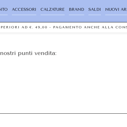
NTO
ACCESSORI
CALZATURE
BRAND
SALDI
NUOVI AR
UPERIORI AD €. 49,00 - PAGAMENTO ANCHE ALLA CO
nostri punti vendita: