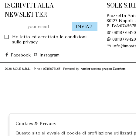
ISCRIVITI ALLA
SOLE S.R.L
NEWSLETTER
Piazzetta Anie
80127 Napoli -
P. IVA:0745678
INVIA
08118779420
Ho letto ed accettato le condizioni
08118779420
sulla privacy.
info@mastr
Facebook
Instagram
2026 SOLE S.R.L. - P.iva : 07456781215 Powered by
Atelier
società
gruppo Zucchetti
Cookies & Privacy
Questo sito si avvale di cookie di profilazione utilizzati 