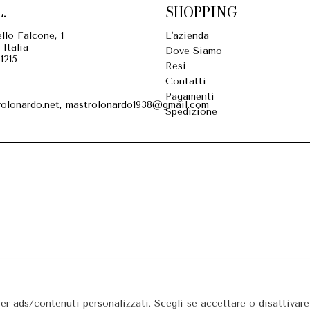
.
SHOPPING
llo Falcone, 1
L'azienda
 Italia
Dove Siamo
1215
Resi
Contatti
Pagamenti
olonardo.net, mastrolonardo1938@gmail.com
Spedizione
per ads/contenuti personalizzati. Scegli se accettare o disattivar