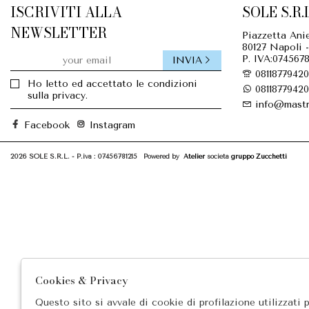
ISCRIVITI ALLA
SOLE S.R.L
NEWSLETTER
Piazzetta Anie
80127 Napoli -
P. IVA:0745678
INVIA
08118779420
Ho letto ed accettato le condizioni
08118779420
sulla privacy.
info@mastr
Facebook
Instagram
2026 SOLE S.R.L. - P.iva : 07456781215 Powered by
Atelier
società
gruppo Zucchetti
Cookies & Privacy
Questo sito si avvale di cookie di profilazione utilizzati 