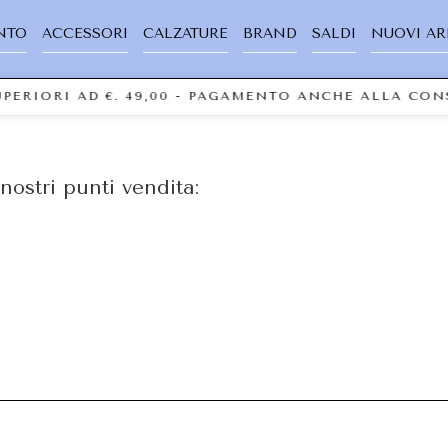
NTO
ACCESSORI
CALZATURE
BRAND
SALDI
NUOVI AR
SUPERIORI AD €. 49,00 - PAGAMENTO ANCHE ALLA C
nostri punti vendita: