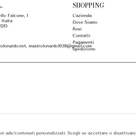
.
SHOPPING
llo Falcone, 1
L'azienda
 Italia
Dove Siamo
1215
Resi
Contatti
Pagamenti
olonardo.net, mastrolonardo1938@gmail.com
Spedizione
per ads/contenuti personalizzati. Scegli se accettare o disattivar