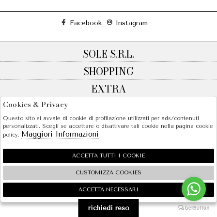
Facebook
Instagram
SOLE S.R.L.
SHOPPING
EXTRA
Cookies & Privacy
Questo sito si avvale di cookie di profilazione utilizzati per ads/contenuti
personalizzati. Scegli se accettare o disattivare tali cookie nella pagina cookie
2026 SOLE S.R.L. - P.iva : 07456781215 Powered by
Atelier
società
gruppo Zucchetti
Maggiori Informazioni
policy.
ACCETTA TUTTI I COOKIE
CUSTOMIZZA COOKIES
ACCETTA NECESSARI
🍪
richiedi reso