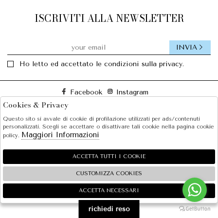
ISCRIVITI ALLA NEWSLETTER
INVIA
Ho letto ed accettato le condizioni sulla privacy.
Facebook
Instagram
Cookies & Privacy
Questo sito si avvale di cookie di profilazione utilizzati per ads/contenuti
SOLE S.R.L.
personalizzati. Scegli se accettare o disattivare tali cookie nella pagina cookie
Maggiori Informazioni
policy.
SHOPPING
EXTRA
ACCETTA TUTTI I COOKIE
CUSTOMIZZA COOKIES
ACCETTA NECESSARI
🍪
2026 SOLE S.R.L. - P.iva : 07456781215 Powered by
Atelier
società
gruppo Zucchetti
richiedi reso