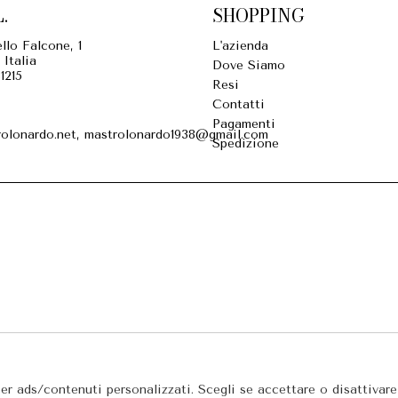
.
SHOPPING
llo Falcone, 1
L'azienda
 Italia
Dove Siamo
1215
Resi
Contatti
Pagamenti
olonardo.net, mastrolonardo1938@gmail.com
Spedizione
per ads/contenuti personalizzati. Scegli se accettare o disattivar