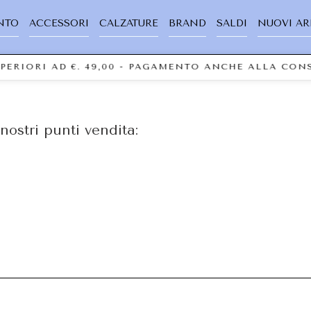
NTO
ACCESSORI
CALZATURE
BRAND
SALDI
NUOVI AR
UPERIORI AD €. 49,00 - PAGAMENTO ANCHE ALLA CO
nostri punti vendita: