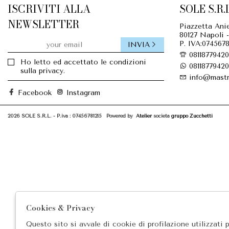
ISCRIVITI ALLA
SOLE S.R.L
NEWSLETTER
Piazzetta Anie
80127 Napoli -
P. IVA:0745678
INVIA
08118779420
Ho letto ed accettato le condizioni
08118779420
sulla privacy.
info@mastr
Facebook
Instagram
2026 SOLE S.R.L. - P.iva : 07456781215 Powered by
Atelier
società
gruppo Zucchetti
Cookies & Privacy
Questo sito si avvale di cookie di profilazione utilizzati 