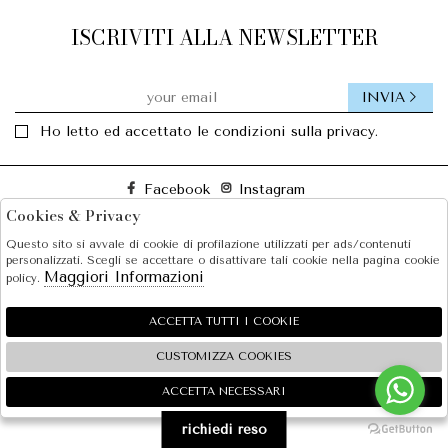
ISCRIVITI ALLA NEWSLETTER
INVIA
Ho letto ed accettato le condizioni sulla privacy.
Facebook
Instagram
Cookies & Privacy
Questo sito si avvale di cookie di profilazione utilizzati per ads/contenuti
SOLE S.R.L.
personalizzati. Scegli se accettare o disattivare tali cookie nella pagina cookie
Maggiori Informazioni
policy.
SHOPPING
EXTRA
ACCETTA TUTTI I COOKIE
CUSTOMIZZA COOKIES
ACCETTA NECESSARI
🍪
2026 SOLE S.R.L. - P.iva : 07456781215 Powered by
Atelier
società
gruppo Zucchetti
richiedi reso