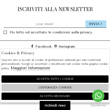
ISCRIVITI ALLA NEWSLETTER
INVIA
Ho letto ed accettato le condizioni sulla privacy.
Facebook
Instagram
Cookies & Privacy
Questo sito si avvale di cookie di profilazione utilizzati per ads/contenuti
SOLE S.R.L.
personalizzati. Scegli se accettare o disattivare tali cookie nella pagina cookie
Maggiori Informazioni
policy.
SHOPPING
EXTRA
ACCETTA TUTTI I COOKIE
CUSTOMIZZA COOKIES
ACCETTA NECESSARI
🍪
2026 SOLE S.R.L. - P.iva : 07456781215 Powered by
Atelier
società
gruppo Zucchetti
richiedi reso