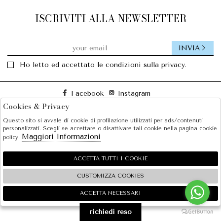
ISCRIVITI ALLA NEWSLETTER
INVIA
Ho letto ed accettato le condizioni sulla privacy.
Facebook
Instagram
Cookies & Privacy
Questo sito si avvale di cookie di profilazione utilizzati per ads/contenuti
SOLE S.R.L.
personalizzati. Scegli se accettare o disattivare tali cookie nella pagina cookie
Maggiori Informazioni
policy.
SHOPPING
EXTRA
ACCETTA TUTTI I COOKIE
CUSTOMIZZA COOKIES
ACCETTA NECESSARI
🍪
2026 SOLE S.R.L. - P.iva : 07456781215 Powered by
Atelier
società
gruppo Zucchetti
richiedi reso