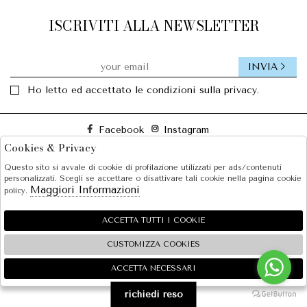
ISCRIVITI ALLA NEWSLETTER
INVIA
Ho letto ed accettato le condizioni sulla privacy.
Facebook
Instagram
Cookies & Privacy
Questo sito si avvale di cookie di profilazione utilizzati per ads/contenuti
SOLE S.R.L.
personalizzati. Scegli se accettare o disattivare tali cookie nella pagina cookie
Maggiori Informazioni
policy.
SHOPPING
EXTRA
ACCETTA TUTTI I COOKIE
CUSTOMIZZA COOKIES
ACCETTA NECESSARI
🍪
2026 SOLE S.R.L. - P.iva : 07456781215 Powered by
Atelier
società
gruppo Zucchetti
richiedi reso