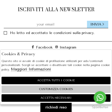
ISCRIVITI ALLA NEWSLETTER
INVIA
Ho letto ed accettato le condizioni sulla privacy.
Facebook
Instagram
Cookies & Privacy
Questo sito si avvale di cookie di profilazione utilizzati per ads/contenuti
SOLE S.R.L.
personalizzati. Scegli se accettare o disattivare tali cookie nella pagina cookie
Maggiori Informazioni
policy.
SHOPPING
EXTRA
ACCETTA TUTTI I COOKIE
CUSTOMIZZA COOKIES
ACCETTA NECESSARI
🍪
2026 SOLE S.R.L. - P.iva : 07456781215 Powered by
Atelier
società
gruppo Zucchetti
richiedi reso