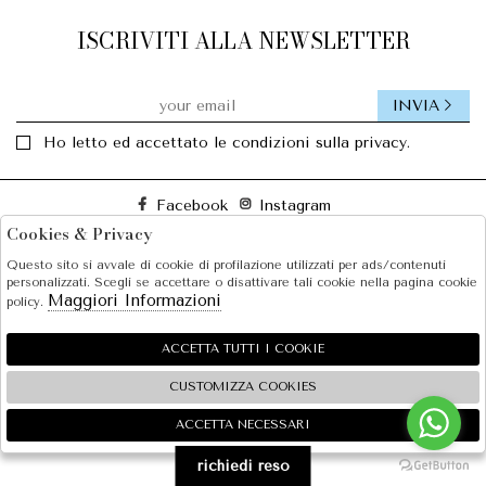
ISCRIVITI ALLA NEWSLETTER
INVIA
Ho letto ed accettato le condizioni sulla privacy.
Facebook
Instagram
Cookies & Privacy
Questo sito si avvale di cookie di profilazione utilizzati per ads/contenuti
SOLE S.R.L.
personalizzati. Scegli se accettare o disattivare tali cookie nella pagina cookie
Maggiori Informazioni
policy.
SHOPPING
EXTRA
ACCETTA TUTTI I COOKIE
CUSTOMIZZA COOKIES
ACCETTA NECESSARI
🍪
2026 SOLE S.R.L. - P.iva : 07456781215 Powered by
Atelier
società
gruppo Zucchetti
richiedi reso