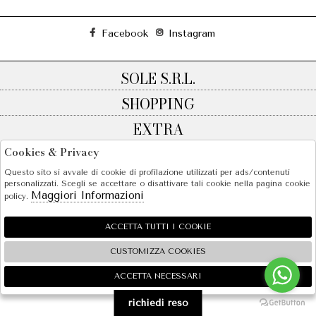
Facebook
Instagram
SOLE S.R.L.
SHOPPING
EXTRA
Cookies & Privacy
Questo sito si avvale di cookie di profilazione utilizzati per ads/contenuti
personalizzati. Scegli se accettare o disattivare tali cookie nella pagina cookie
2026 SOLE S.R.L. - P.iva : 07456781215 Powered by
Atelier
società
gruppo Zucchetti
Maggiori Informazioni
policy.
ACCETTA TUTTI I COOKIE
CUSTOMIZZA COOKIES
ACCETTA NECESSARI
🍪
richiedi reso