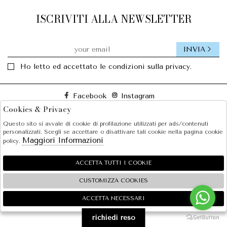
ISCRIVITI ALLA NEWSLETTER
INVIA
Ho letto ed accettato le condizioni sulla privacy.
Facebook
Instagram
Cookies & Privacy
Questo sito si avvale di cookie di profilazione utilizzati per ads/contenuti
SOLE S.R.L.
personalizzati. Scegli se accettare o disattivare tali cookie nella pagina cookie
Maggiori Informazioni
policy.
SHOPPING
EXTRA
ACCETTA TUTTI I COOKIE
CUSTOMIZZA COOKIES
ACCETTA NECESSARI
🍪
2026 SOLE S.R.L. - P.iva : 07456781215 Powered by
Atelier
società
gruppo Zucchetti
richiedi reso