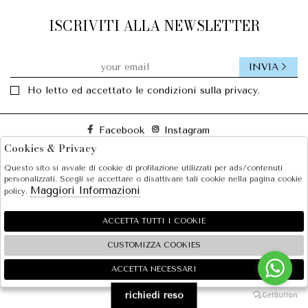
ISCRIVITI ALLA NEWSLETTER
INVIA
Ho letto ed accettato le condizioni sulla privacy.
Facebook
Instagram
Cookies & Privacy
Questo sito si avvale di cookie di profilazione utilizzati per ads/contenuti
SOLE S.R.L.
personalizzati. Scegli se accettare o disattivare tali cookie nella pagina cookie
Maggiori Informazioni
policy.
SHOPPING
EXTRA
ACCETTA TUTTI I COOKIE
CUSTOMIZZA COOKIES
ACCETTA NECESSARI
🍪
2026 SOLE S.R.L. - P.iva : 07456781215 Powered by
Atelier
società
gruppo Zucchetti
richiedi reso