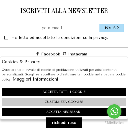
ISCRIVITI ALLA NEWSLETTER
INVIA
Ho letto ed accettato le condizioni sulla privacy.
Facebook
Instagram
Cookies & Privacy
Questo sito si avvale di cookie di profilazione utilizzati per ads/contenuti
SOLE S.R.L.
personalizzati. Scegli se accettare o disattivare tali cookie nella pagina cookie
Maggiori Informazioni
policy.
SHOPPING
EXTRA
ACCETTA TUTTI I COOKIE
CUSTOMIZZA COOKIES
ACCETTA NECESSARI
🍪
2026 SOLE S.R.L. - P.iva : 07456781215 Powered by
Atelier
società
gruppo Zucchetti
richiedi reso