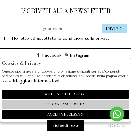
ISCRIVITI ALLA NEWSLETTER
INVIA
Ho letto ed accettato le condizioni sulla privacy.
Facebook
Instagram
Cookies & Privacy
Questo sito si avvale di cookie di profilazione utilizzati per ads/contenuti
SOLE S.R.L.
personalizzati. Scegli se accettare o disattivare tali cookie nella pagina cookie
Maggiori Informazioni
policy.
SHOPPING
EXTRA
ACCETTA TUTTI I COOKIE
CUSTOMIZZA COOKIES
ACCETTA NECESSARI
🍪
2026 SOLE S.R.L. - P.iva : 07456781215 Powered by
Atelier
società
gruppo Zucchetti
richiedi reso