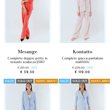
mesange
kontatto
completo doppio petto in
completo giacca pantalone
tessuto scuba pe25167
ma6000c
€ 119.00
-50%
€ 238.00
-50%
€ 59.50
€ 119.00
SALDI
SOLD OUT
NUOVI ARRIVI
SALDI
SOLD OUT
NUOVI ARRIV