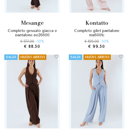
mesange
kontatto
completo gessato giacca e
completo gilet pantalone
pantalone pe26600
ma6001c
€ 177.00
-50%
€ 199.00
-50%
€ 88.50
€ 99.50
SALDI
NUOVI ARRIVI
SALDI
NUOVI ARRIVI