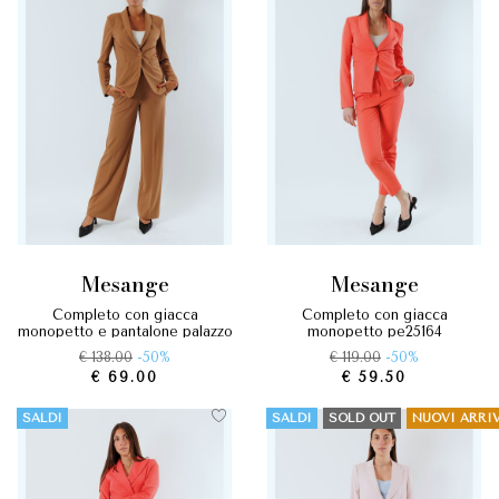
mesange
mesange
completo con giacca
completo con giacca
monopetto e pantalone palazzo
monopetto pe25164
ai25686
€ 138.00
-50%
€ 119.00
-50%
€ 69.00
€ 59.50
SALDI
SALDI
SOLD OUT
NUOVI ARRIV