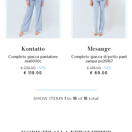
kontatto
mesange
completo giacca pantalone
completo giacca d/petto pant
ma6000c
zampa pe26167
€ 238.00
-50%
€ 138.00
-50%
€ 119.00
€ 69.00
SHOW ITEMS
1
to
18
of
18
total