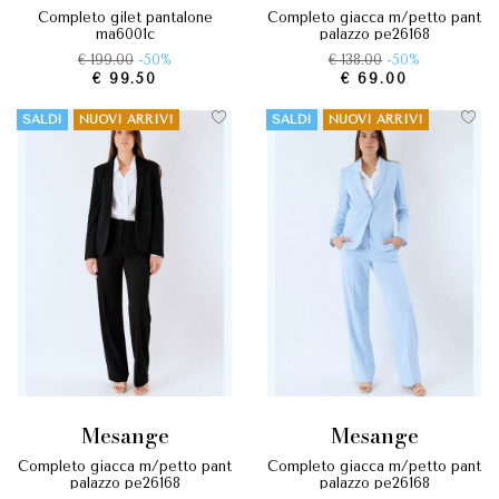
completo gilet pantalone
completo giacca m/petto pant
ma6001c
palazzo pe26168
€ 199.00
-50%
€ 138.00
-50%
€ 99.50
€ 69.00
SALDI
NUOVI ARRIVI
SALDI
NUOVI ARRIVI
mesange
mesange
completo giacca m/petto pant
completo giacca m/petto pant
palazzo pe26168
palazzo pe26168