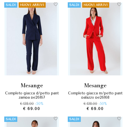
SALDI
NUOVI ARRIVI
SALDI
NUOVI ARRIVI
mesange
mesange
completo giacca d/petto pant
completo giacca m/petto pant
zampa pe26167
palazzo pe26168
€ 138.00
-50%
€ 138.00
-50%
€ 69.00
€ 69.00
SALDI
SALDI