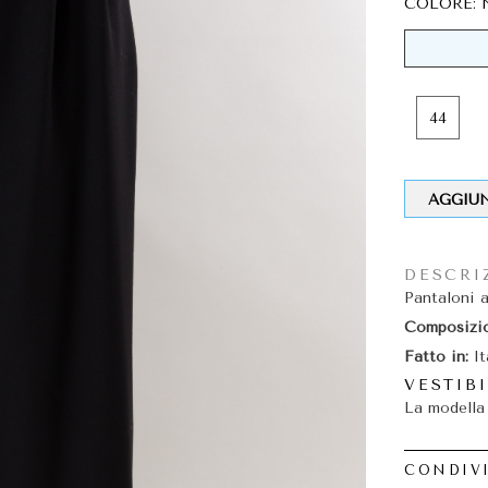
COLORE: 
44
AGGIU
DESCRI
Pantaloni 
Composizio
Fatto in:
It
VESTIBI
La modella 
CONDIVI