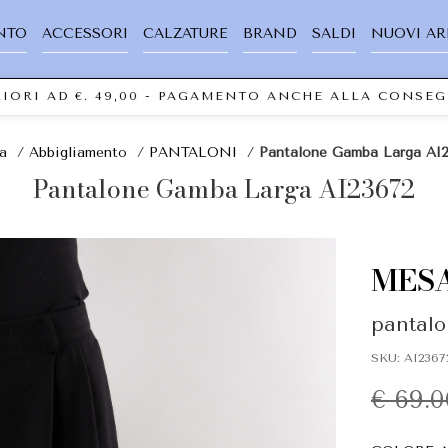
NTO
ACCESSORI
CALZATURE
BRAND
SALDI
NUOVI AR
I AD €. 49,00 - PAGAMENTO ANCHE ALLA CONSEGNA A
a
/
Abbigliamento
/
PANTALONI
/
Pantalone Gamba Larga AI
Pantalone Gamba Larga AI23672
MES
pantalo
SKU: AI236
€ 69.0