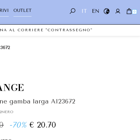
RIVI
OUTLET
IT
EN
0
L CORRIERE "CONTRASSEGNO"
23672
ANGE
ne gamba larga AI23672
72NERO
0
-70%
€ 20.70