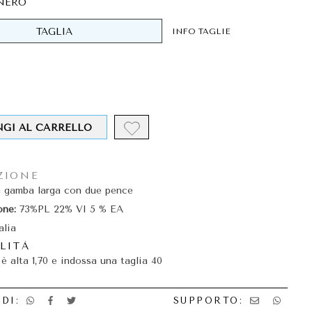
NERO
TAGLIA
INFO TAGLIE
NGI AL CARRELLO
ZIONE
a gamba larga con due pence
ne:
73%PL 22% VI 5 % EA
alia
LITÀ
è alta 1,70 e indossa una taglia 40
DI:
SUPPORTO: