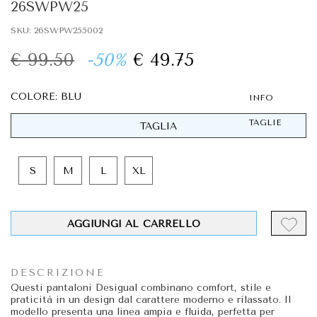
26SWPW25
SKU: 26SWPW255002
€ 99.50
-50%
€ 49.75
COLORE: BLU
INFO
TAGLIE
TAGLIA
S
M
L
XL
AGGIUNGI AL CARRELLO
DESCRIZIONE
Questi pantaloni Desigual combinano comfort, stile e
praticità in un design dal carattere moderno e rilassato. Il
modello presenta una linea ampia e fluida, perfetta per