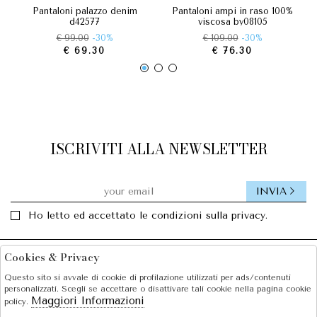
pantaloni palazzo denim
pantaloni ampi in raso 100%
d42577
viscosa by08105
€ 99.00
-30%
€ 109.00
-30%
€ 69.30
€ 76.30
ISCRIVITI ALLA NEWSLETTER
INVIA
Ho letto ed accettato le condizioni sulla privacy.
Cookies & Privacy
Facebook
Instagram
Questo sito si avvale di cookie di profilazione utilizzati per ads/contenuti
personalizzati. Scegli se accettare o disattivare tali cookie nella pagina cookie
SOLE S.R.L.
Maggiori Informazioni
policy.