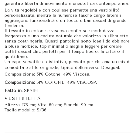
garantire libertà di movimento e unestetica contemporanea.
La vita regolabile con coulisse permette una vestibilità
personalizzata, mentre le numerose tasche cargo laterali
aggiungono funzionalità e un tocco urban-casual di grande
tendenza.
Il tessuto in cotone e viscosa conferisce morbidezza,
leggerezza e una caduta naturale che valorizza la silhouette
senza costringerla. Questi pantaloni sono ideali da abbinare
a bluse morbide, top minimal o maglie leggere per creare
outfit casual chic perfetti per il tempo libero, la città o il
quotidiano.
Un capo versatile e distintivo, pensato per chi ama un mix di
comodità e stile originale, tipico delluniverso Desigual.
Composizione: 51% Cotone, 49% Viscosa.
Composizione:
51% COTONE, 49% VISCOSA
Fatto in:
SPAIN
VESTIBILITÀ
Altezza: 178 cm; Vita: 60 cm; Fianchi: 90 cm
Taglia modello: S/36