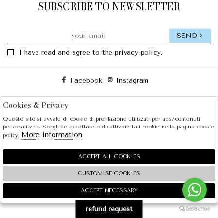
SUBSCRIBE TO NEWSLETTER
SEND
I have read and agree to the privacy policy.
Facebook
Instagram
Cookies & Privacy
SOLE S.R.L.
Questo sito si avvale di cookie di profilazione utilizzati per ads/contenuti
SHOPPING
personalizzati. Scegli se accettare o disattivare tali cookie nella pagina cookie
More information
policy.
EXTRA
ACCEPT ALL COOKIES
CUSTOMISE COOKIES
2026 SOLE S.R.L. - P.iva : 07456781215 Powered by
Atelier
società
gruppo Zucchetti
ACCEPT NECESSARY
🍪
refund request