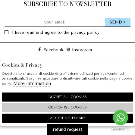
SUBSCRIBE TO NEWSLETTER
SEND
I have read and agree to the privacy policy.
Facebook
Instagram
Cookies & Privacy
SOLE S.R.L.
Questo sito si avvale di cookie di profilazione utilizzati per ads/contenuti
SHOPPING
personalizzati. Scegli se accettare o disattivare tali cookie nella pagina cookie
More information
policy.
EXTRA
ACCEPT ALL COOKIES
CUSTOMISE COOKIES
2026 SOLE S.R.L. - P.iva : 07456781215 Powered by
Atelier
società
gruppo Zucchetti
ACCEPT NECESSARY
🍪
refund request