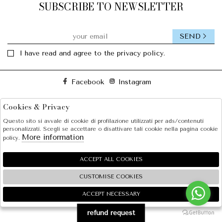
SUBSCRIBE TO NEWSLETTER
SEND
I have read and agree to the privacy policy.
Facebook
Instagram
Cookies & Privacy
SOLE S.R.L.
Questo sito si avvale di cookie di profilazione utilizzati per ads/contenuti
SHOPPING
personalizzati. Scegli se accettare o disattivare tali cookie nella pagina cookie
More information
policy.
EXTRA
ACCEPT ALL COOKIES
CUSTOMISE COOKIES
2026 SOLE S.R.L. - P.iva : 07456781215 Powered by
Atelier
società
gruppo Zucchetti
ACCEPT NECESSARY
🍪
refund request