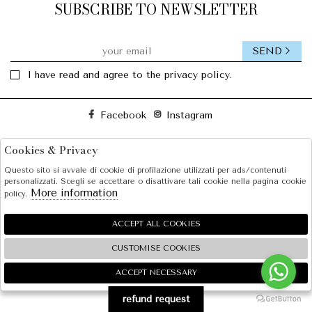
SUBSCRIBE TO NEWSLETTER
SEND
I have read and agree to the privacy policy.
Facebook
Instagram
Cookies & Privacy
SOLE S.R.L.
Questo sito si avvale di cookie di profilazione utilizzati per ads/contenuti
SHOPPING
personalizzati. Scegli se accettare o disattivare tali cookie nella pagina cookie
More information
policy.
EXTRA
ACCEPT ALL COOKIES
CUSTOMISE COOKIES
2026 SOLE S.R.L. - P.iva : 07456781215 Powered by
Atelier
società
gruppo Zucchetti
ACCEPT NECESSARY
🍪
refund request