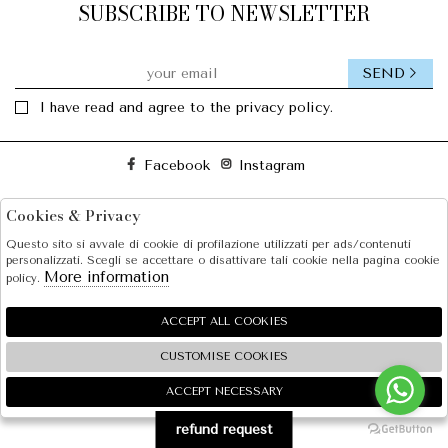
SUBSCRIBE TO NEWSLETTER
SEND
I have read and agree to the privacy policy.
Facebook
Instagram
Cookies & Privacy
SOLE S.R.L.
Questo sito si avvale di cookie di profilazione utilizzati per ads/contenuti
SHOPPING
personalizzati. Scegli se accettare o disattivare tali cookie nella pagina cookie
More information
policy.
EXTRA
ACCEPT ALL COOKIES
CUSTOMISE COOKIES
2026 SOLE S.R.L. - P.iva : 07456781215 Powered by
Atelier
società
gruppo Zucchetti
ACCEPT NECESSARY
🍪
refund request