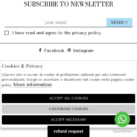
SUBSCRIBE TO NEWSLETTER
SEND
I have read and agree to the privacy policy.
Facebook
Instagram
Cookies & Privacy
SOLE S.R.L.
Questo sito si avvale di cookie di profilazione utilizzati per ads/contenuti
SHOPPING
personalizzati. Scegli se accettare o disattivare tali cookie nella pagina cookie
More information
policy.
EXTRA
ACCEPT ALL COOKIES
CUSTOMISE COOKIES
2026 SOLE S.R.L. - P.iva : 07456781215 Powered by
Atelier
società
gruppo Zucchetti
ACCEPT NECESSARY
🍪
refund request