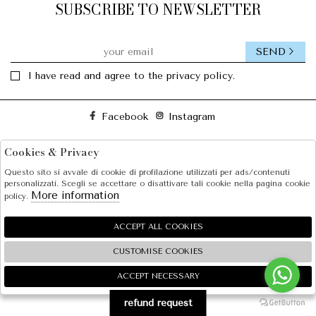
SUBSCRIBE TO NEWSLETTER
SEND
I have read and agree to the privacy policy.
Facebook
Instagram
Cookies & Privacy
SOLE S.R.L.
Questo sito si avvale di cookie di profilazione utilizzati per ads/contenuti
SHOPPING
personalizzati. Scegli se accettare o disattivare tali cookie nella pagina cookie
More information
policy.
EXTRA
ACCEPT ALL COOKIES
CUSTOMISE COOKIES
2026 SOLE S.R.L. - P.iva : 07456781215 Powered by
Atelier
società
gruppo Zucchetti
ACCEPT NECESSARY
🍪
refund request