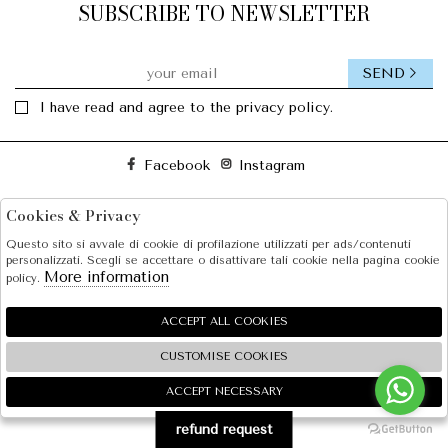
SUBSCRIBE TO NEWSLETTER
SEND
I have read and agree to the privacy policy.
Facebook
Instagram
Cookies & Privacy
SOLE S.R.L.
Questo sito si avvale di cookie di profilazione utilizzati per ads/contenuti
SHOPPING
personalizzati. Scegli se accettare o disattivare tali cookie nella pagina cookie
More information
policy.
EXTRA
ACCEPT ALL COOKIES
CUSTOMISE COOKIES
2026 SOLE S.R.L. - P.iva : 07456781215 Powered by
Atelier
società
gruppo Zucchetti
ACCEPT NECESSARY
🍪
refund request