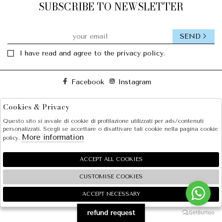
SUBSCRIBE TO NEWSLETTER
SEND
I have read and agree to the privacy policy.
Facebook
Instagram
Cookies & Privacy
SOLE S.R.L.
Questo sito si avvale di cookie di profilazione utilizzati per ads/contenuti
SHOPPING
personalizzati. Scegli se accettare o disattivare tali cookie nella pagina cookie
More information
policy.
EXTRA
ACCEPT ALL COOKIES
CUSTOMISE COOKIES
2026 SOLE S.R.L. - P.iva : 07456781215 Powered by
Atelier
società
gruppo Zucchetti
ACCEPT NECESSARY
🍪
refund request