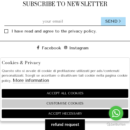
SUBSCRIBE TO NEWSLETTER
SEND
I have read and agree to the privacy policy.
Facebook
Instagram
Cookies & Privacy
SOLE S.R.L.
Questo sito si avvale di cookie di profilazione utilizzati per ads/contenuti
SHOPPING
personalizzati. Scegli se accettare o disattivare tali cookie nella pagina cookie
More information
policy.
EXTRA
ACCEPT ALL COOKIES
CUSTOMISE COOKIES
2026 SOLE S.R.L. - P.iva : 07456781215 Powered by
Atelier
società
gruppo Zucchetti
ACCEPT NECESSARY
🍪
refund request