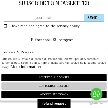
SUBSCRIBE TO NEWSLETTER
SEND
I have read and agree to the privacy policy.
Facebook
Instagram
Cookies & Privacy
SOLE S.R.L.
Questo sito si avvale di cookie di profilazione utilizzati per ads/contenuti
SHOPPING
personalizzati. Scegli se accettare o disattivare tali cookie nella pagina cookie
More information
policy.
EXTRA
ACCEPT ALL COOKIES
CUSTOMISE COOKIES
2026 SOLE S.R.L. - P.iva : 07456781215 Powered by
Atelier
società
gruppo Zucchetti
ACCEPT NECESSARY
🍪
refund request