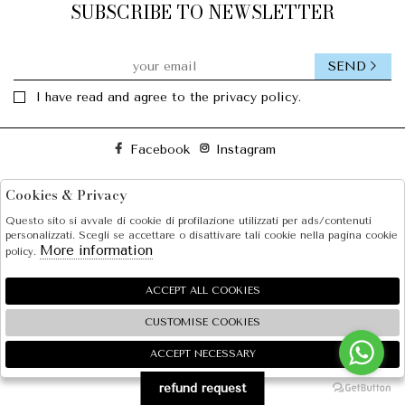
SUBSCRIBE TO NEWSLETTER
SEND
I have read and agree to the privacy policy.
Facebook
Instagram
Cookies & Privacy
SOLE S.R.L.
Questo sito si avvale di cookie di profilazione utilizzati per ads/contenuti
SHOPPING
personalizzati. Scegli se accettare o disattivare tali cookie nella pagina cookie
More information
policy.
EXTRA
ACCEPT ALL COOKIES
CUSTOMISE COOKIES
2026 SOLE S.R.L. - P.iva : 07456781215 Powered by
Atelier
società
gruppo Zucchetti
ACCEPT NECESSARY
🍪
refund request