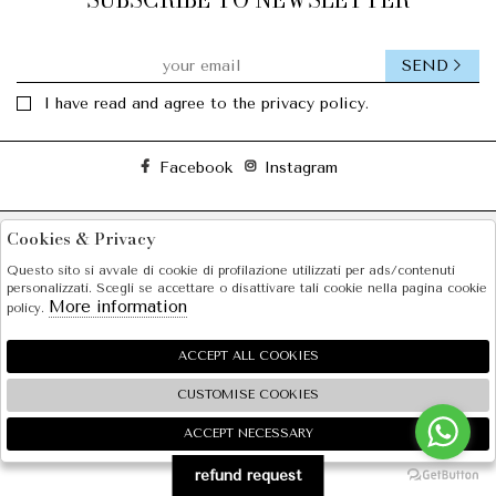
SEND
I have read and agree to the privacy policy.
Facebook
Instagram
SOLE S.R.L.
Cookies & Privacy
SHOPPING
Questo sito si avvale di cookie di profilazione utilizzati per ads/contenuti
personalizzati. Scegli se accettare o disattivare tali cookie nella pagina cookie
More information
policy.
EXTRA
ACCEPT ALL COOKIES
CUSTOMISE COOKIES
2026 SOLE S.R.L. - P.iva : 07456781215 Powered by
Atelier
società
gruppo Zucchetti
ACCEPT NECESSARY
🍪
refund request