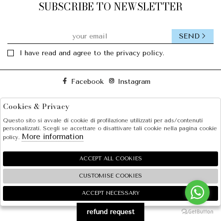
SUBSCRIBE TO NEWSLETTER
SEND
I have read and agree to the privacy policy.
Facebook
Instagram
Cookies & Privacy
SOLE S.R.L.
Questo sito si avvale di cookie di profilazione utilizzati per ads/contenuti
SHOPPING
personalizzati. Scegli se accettare o disattivare tali cookie nella pagina cookie
More information
policy.
EXTRA
ACCEPT ALL COOKIES
CUSTOMISE COOKIES
2026 SOLE S.R.L. - P.iva : 07456781215 Powered by
Atelier
società
gruppo Zucchetti
ACCEPT NECESSARY
🍪
refund request