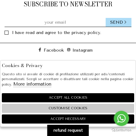
SUBSCRIBE TO NEWSLETTER
SEND
I have read and agree to the privacy policy.
Facebook
Instagram
Cookies & Privacy
SOLE S.R.L.
Questo sito si avvale di cookie di profilazione utilizzati per ads/contenuti
SHOPPING
personalizzati. Scegli se accettare o disattivare tali cookie nella pagina cookie
More information
policy.
EXTRA
ACCEPT ALL COOKIES
CUSTOMISE COOKIES
2026 SOLE S.R.L. - P.iva : 07456781215 Powered by
Atelier
società
gruppo Zucchetti
ACCEPT NECESSARY
🍪
refund request