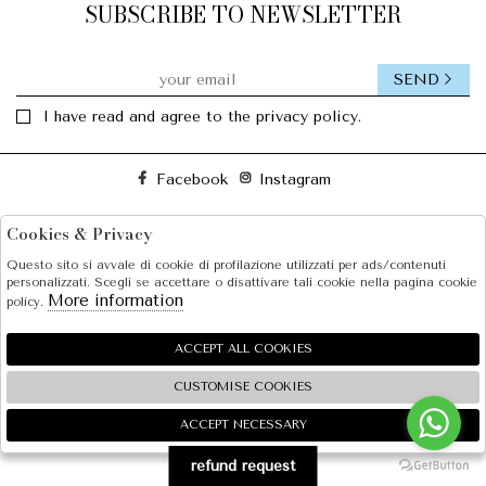
SUBSCRIBE TO NEWSLETTER
SEND
I have read and agree to the privacy policy.
Facebook
Instagram
Cookies & Privacy
SOLE S.R.L.
Questo sito si avvale di cookie di profilazione utilizzati per ads/contenuti
SHOPPING
personalizzati. Scegli se accettare o disattivare tali cookie nella pagina cookie
More information
policy.
EXTRA
ACCEPT ALL COOKIES
CUSTOMISE COOKIES
2026 SOLE S.R.L. - P.iva : 07456781215 Powered by
Atelier
società
gruppo Zucchetti
ACCEPT NECESSARY
🍪
refund request