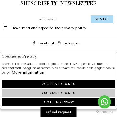
SUBSCRIBE TO NEWSLETTER
SEND
I have read and agree to the privacy policy.
Facebook
Instagram
Cookies & Privacy
SOLE S.R.L.
Questo sito si avvale di cookie di profilazione utilizzati per ads/contenuti
SHOPPING
personalizzati. Scegli se accettare o disattivare tali cookie nella pagina cookie
More information
policy.
EXTRA
ACCEPT ALL COOKIES
CUSTOMISE COOKIES
2026 SOLE S.R.L. - P.iva : 07456781215 Powered by
Atelier
società
gruppo Zucchetti
ACCEPT NECESSARY
🍪
refund request