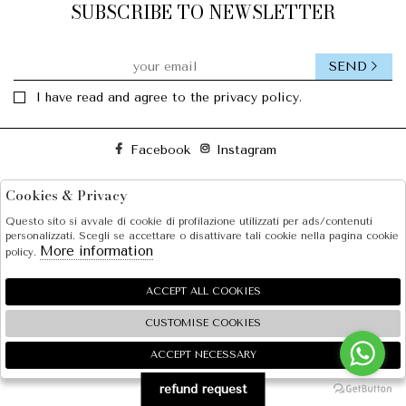
SUBSCRIBE TO NEWSLETTER
SEND
I have read and agree to the privacy policy.
Facebook
Instagram
Cookies & Privacy
SOLE S.R.L.
Questo sito si avvale di cookie di profilazione utilizzati per ads/contenuti
SHOPPING
personalizzati. Scegli se accettare o disattivare tali cookie nella pagina cookie
More information
policy.
EXTRA
ACCEPT ALL COOKIES
CUSTOMISE COOKIES
2026 SOLE S.R.L. - P.iva : 07456781215 Powered by
Atelier
società
gruppo Zucchetti
ACCEPT NECESSARY
🍪
refund request