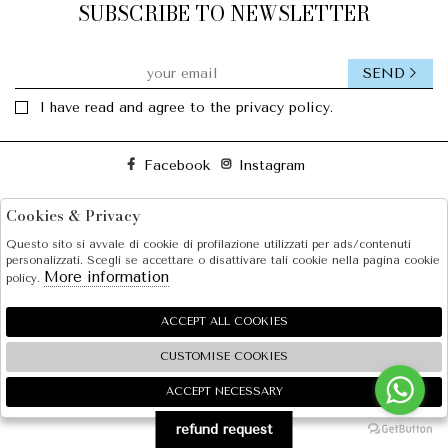
SUBSCRIBE TO NEWSLETTER
SEND
I have read and agree to the privacy policy.
Facebook
Instagram
Cookies & Privacy
SOLE S.R.L.
Questo sito si avvale di cookie di profilazione utilizzati per ads/contenuti
SHOPPING
personalizzati. Scegli se accettare o disattivare tali cookie nella pagina cookie
More information
policy.
EXTRA
ACCEPT ALL COOKIES
CUSTOMISE COOKIES
2026 SOLE S.R.L. - P.iva : 07456781215 Powered by
Atelier
società
gruppo Zucchetti
ACCEPT NECESSARY
🍪
refund request