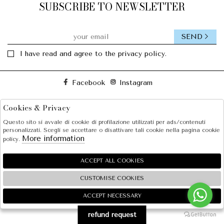
SUBSCRIBE TO NEWSLETTER
SEND
I have read and agree to the privacy policy.
Facebook
Instagram
Cookies & Privacy
SOLE S.R.L.
Questo sito si avvale di cookie di profilazione utilizzati per ads/contenuti
SHOPPING
personalizzati. Scegli se accettare o disattivare tali cookie nella pagina cookie
More information
policy.
EXTRA
ACCEPT ALL COOKIES
CUSTOMISE COOKIES
2026 SOLE S.R.L. - P.iva : 07456781215 Powered by
Atelier
società
gruppo Zucchetti
ACCEPT NECESSARY
🍪
refund request