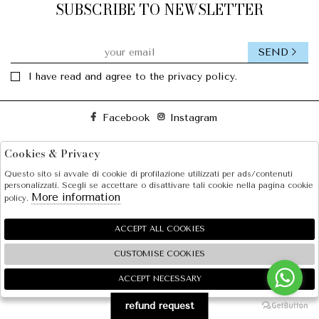
SUBSCRIBE TO NEWSLETTER
SEND
I have read and agree to the privacy policy.
Facebook
Instagram
Cookies & Privacy
SOLE S.R.L.
Questo sito si avvale di cookie di profilazione utilizzati per ads/contenuti
SHOPPING
personalizzati. Scegli se accettare o disattivare tali cookie nella pagina cookie
More information
policy.
EXTRA
ACCEPT ALL COOKIES
CUSTOMISE COOKIES
2026 SOLE S.R.L. - P.iva : 07456781215 Powered by
Atelier
società
gruppo Zucchetti
ACCEPT NECESSARY
🍪
refund request